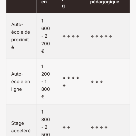
en
pédagogique
g
1
Auto-
600
école de
- 2
🔸🔸🔸🔸
🔸🔸🔸🔸🔸
proximit
200
é
€
1
Auto-
200
🔸🔸🔸🔸
école en
- 1
🔸🔸🔸
🔸
ligne
800
€
1
800
Stage
- 2
🔸🔸
🔸🔸🔸🔸
accéléré
500