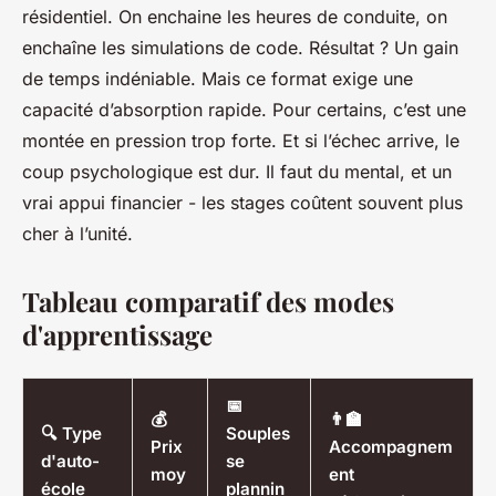
résidentiel. On enchaine les heures de conduite, on
enchaîne les simulations de code. Résultat ? Un gain
de temps indéniable. Mais ce format exige une
capacité d’absorption rapide. Pour certains, c’est une
montée en pression trop forte. Et si l’échec arrive, le
coup psychologique est dur. Il faut du mental, et un
vrai appui financier - les stages coûtent souvent plus
cher à l’unité.
Tableau comparatif des modes
d'apprentissage
📅
💰
👨‍🏫
🔍 Type
Souples
Prix
Accompagnem
d'auto-
se
moy
ent
école
plannin