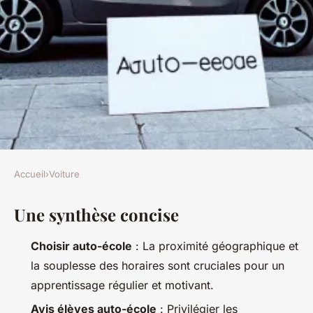
Accueil
›
Voiture
VOITURE
Une synthèse concise
Les meilleurs conseils pour
sélectionner votre auto-école
Choisir auto-école
: La proximité géographique et
la souplesse des horaires sont cruciales pour un
Émeline
•
09/03/2026 11:45
•
11 min de lecture
apprentissage régulier et motivant.
Avis élèves auto-école
: Privilégier les